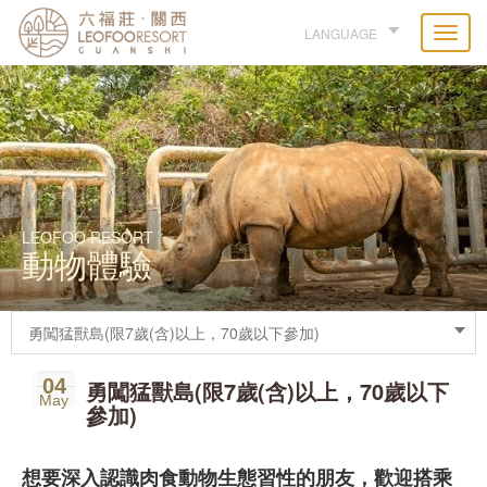
LANGUAGE
LEOFOO RESORT
動物體驗
04
勇闖猛獸島(限7歲(含)以上，70歲以下
May
參加)
想要深入認識肉食動物生態習性的朋友，歡迎搭乘