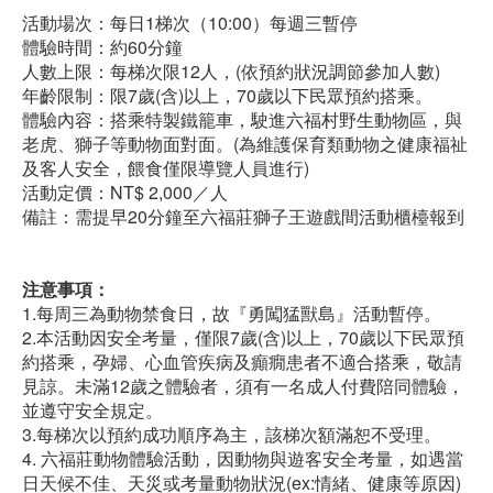
活動場次：每日1梯次（10:00）每週三暫停
體驗時間：約60分鐘
人數上限：每梯次限12人，(依預約狀況調節參加人數)
年齡限制：限7歲(含)以上，70歲以下民眾預約搭乘。
體驗內容：搭乘特製鐵籠車，駛進六福村野生動物區，與
老虎、獅子等動物面對面。(為維護保育類動物之健康福祉
及客人安全，餵食僅限導覽人員進行)
活動定價：NT$ 2,000／人
備註：需提早20分鐘至六福莊獅子王遊戲間活動櫃檯報到
注意事項：
1.每周三為動物禁食日，故『勇闖猛獸島』活動暫停。
2.本活動因安全考量，僅限7歲(含)以上，70歲以下民眾預
約搭乘，孕婦、心血管疾病及癲癇患者不適合搭乘，敬請
見諒。未滿12歲之體驗者，須有一名成人付費陪同體驗，
並遵守安全規定。
3.每梯次以預約成功順序為主，該梯次額滿恕不受理。
4. 六福莊動物體驗活動，因動物與遊客安全考量，如遇當
日天候不佳、天災或考量動物狀況(ex:情緒、健康等原因)