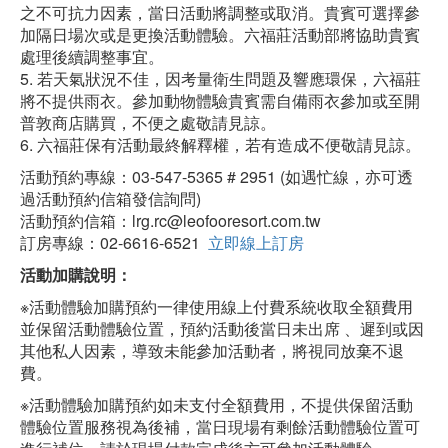
之不可抗力因素，當日活動將調整或取消。貴賓可選擇參
加隔日場次或是更換活動體驗。六福莊活動部將協助貴賓
處理後續調整事宜。
5. 若天氣狀況不佳，因考量衛生問題及響應環保，六福莊
將不提供雨衣。參加動物體驗貴賓需自備雨衣參加或至開
普敦商店購買，不便之處敬請見諒。
6. 六福莊保有活動最終解釋權，若有造成不便敬請見諒。
活動預約專線：03-547-5365 # 2951 (如遇忙線，亦可透
過活動預約信箱發信詢問)
活動預約信箱：lrg.rc@leofooresort.com.tw
訂房專線：02-6616-6521
立即線上訂房
活動加購說明：
※活動體驗加購預約一律使用線上付費系統收取全額費用
並保留活動體驗位置，預約活動後當日未出席 、遲到或因
其他私人因素，導致未能參加活動者，將視同放棄不退
費。
※活動體驗加購預約如未支付全額費用，不提供保留活動
體驗位置服務視為後補，當日現場有剩餘活動體驗位置可