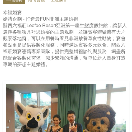
幸福婚宴
婚禮企劃 - 打造最FUN非洲主題婚禮
關西六福莊Leofoo Resort亞洲第一座生態度假旅館，讓新人
選擇各種獨具巧思婚宴的主題規劃，並讓賓客體驗擁有大片
觀景落地窗，可以在用餐時看見非洲放養草食性動物；宴會
餐點更是提供客製化服務，同時滿足賓客多元飲食。關西六
福莊婚宴憑藉專業團隊，提供完整婚禮諮詢與服務，竭盡所
能配合客製化需求，減少繁雜的溝通，幫每位新人量身打造
專屬的夢想主題婚禮。