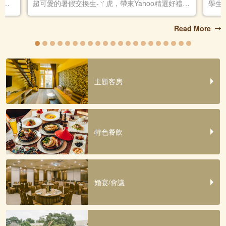
遊規
超可愛的暑假交換生-ㄚ虎，帶來Yahoo精選好禮送
學生
給你
選！
Read More
主題客房
特色餐飲
婚宴/會議