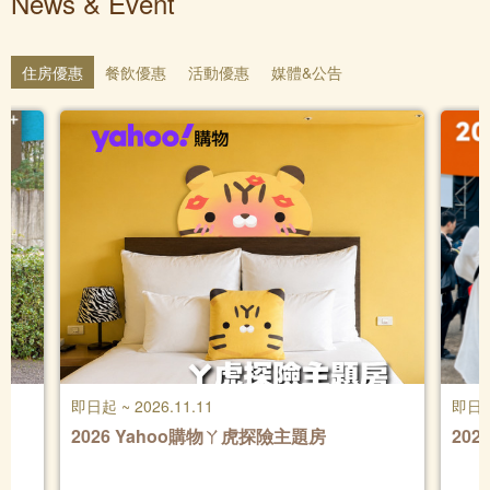
News & Event
住房優惠
餐飲優惠
活動優惠
媒體&公告
即日起 ~ 2026.11.11
即日起 
2026 Yahoo購物ㄚ虎探險主題房
20