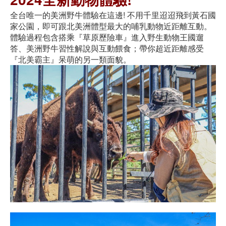
全台唯一的美洲野牛體驗在這邊! 不用千里迢迢飛到黃石國
家公園，即可跟北美洲體型最大的哺乳動物近距離互動。
體驗過程包含搭乘『草原歷險車』進入野生動物王國遛
答、美洲野牛習性解說與互動餵食；帶你超近距離感受
『北美霸主』呆萌的另一類面貌。