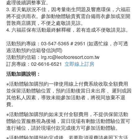
處理後續調整事宜。
3. 若天氣狀況不佳，因考量衛生問題及響應環保，六福莊
將不提供雨衣。參加動物體驗貴賓需自備雨衣參加或至開
普敦商店購買，不便之處敬請見諒。
4. 六福莊保有活動最終解釋權，若有造成不便敬請見諒。
活動預約專線：03-547-5365 # 2951 (如遇忙線，亦可透
過活動預約信箱發信詢問)
活動預約信箱：lrg.rc@leofooresort.com.tw
訂房專線：02-6616-6521
立即線上訂房
活動加購說明：
※活動體驗加購預約一律使用線上付費系統收取全額費用
並保留活動體驗位置，預約活動後當日未出席 、遲到或因
其他私人因素，導致未能參加活動者，將視同放棄不退
費。
※活動體驗加購預約如未支付全額費用，不提供保留活動
體驗位置服務視為後補，當日現場有剩餘活動體驗位置可
進行補位，請於現場付款完成後方可參加活動體驗。
※活動體驗加購預約完成後，若要取消退費請參照下方活